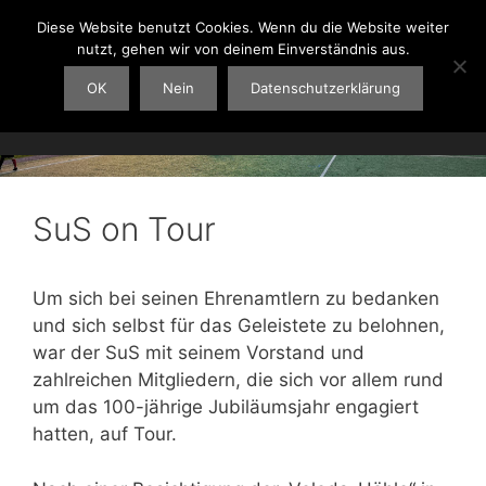
Zum
SuS 1921 Grevenstein e.V.
Diese Website benutzt Cookies. Wenn du die Website weiter
Inhalt
Dein Sportverein im Hochsauerlandkreis
nutzt, gehen wir von deinem Einverständnis aus.
springen
OK
Nein
Datenschutzerklärung
SuS on Tour
Um sich bei seinen Ehrenamtlern zu bedanken
und sich selbst für das Geleistete zu belohnen,
war der SuS mit seinem Vorstand und
zahlreichen Mitgliedern, die sich vor allem rund
um das 100-jährige Jubiläumsjahr engagiert
hatten, auf Tour.