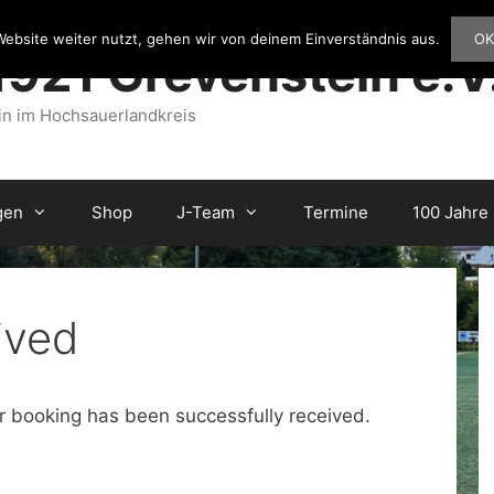
ebsite weiter nutzt, gehen wir von deinem Einverständnis aus.
OK
1921 Grevenstein e.V
in im Hochsauerlandkreis
gen
Shop
J-Team
Termine
100 Jahre
ived
r booking has been successfully received.