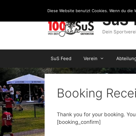
Zum
Inhalt
Diese Website benutzt Cookies. Wenn du die W
SuS 
springen
Dein Sportvere
SuS Feed
Verein
Abteilun
Booking Rece
Thank you for your booking. You
[booking_confirm]