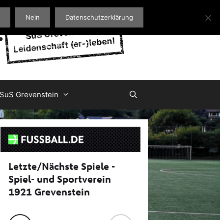
Nein
Datenschutzerklärung
.
SuS Grevenstein -
Leidenschaft (er-)leben!
 SuS Grevenstein