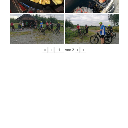
«
‹
von
2
›
»