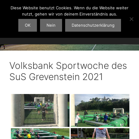
Zum
SuS 1921 Grevenstein e.V.
Diese Website benutzt Cookies. Wenn du die Website weiter
Inhalt
Dein Sportverein im Hochsauerlandkreis
nutzt, gehen wir von deinem Einverständnis aus.
springen
OK
Nein
Datenschutzerklärung
Volksbank Sportwoche des
SuS Grevenstein 2021